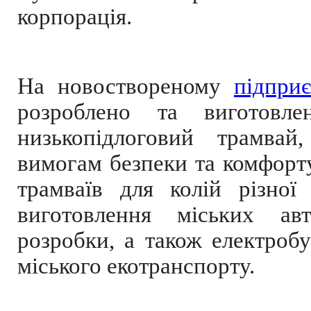
корпорація.
На новоствореному
підпри
розроблено та виготов
низькопідлоговий трамвай
вимогам безпеки та комфорт
трамваїв для колій різної
виготовлення міських а
розробки, а також електроб
міського екотранспорту.