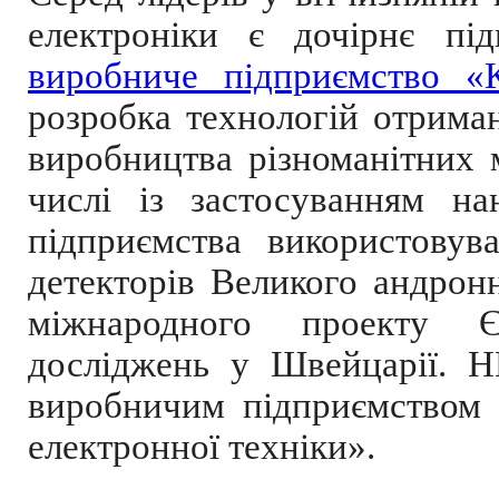
електроніки є дочірнє п
виробниче підприємство «
розробка технологій отрима
виробництва різноманітних м
числі із застосуванням на
підприємства використовув
детекторів Вели
кого
андронн
міжнародного проекту Є
досліджень у Швейцарії. Н
виробничим підприємством 
електронної техніки».