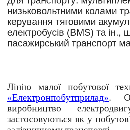
для транспорту: мультипле
низьковольтними колами тр
керування тяговими акуму
електробусів (BMS) та ін.
пасажирський транспорт ма
Лінію малої побутової те
«Електронпобутприлад»
. О
виробництво електродви
застосовуються як у побутовій
залізничному транспорті.