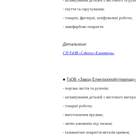
- штампування деталей з листового та рул
- гнуття та скручування;
- токарні, фрезерні, шліфувальні роботи;
- лакофарбове покриття.
Детальніше:
СП ТзОВ «Сферос-Електрон»
■
ТзОВ «Завод Електронпобутприлад»
- порізка листів та рулонів;
- штампування деталей з листового матері
- т
окарні роботи;
- виготовлення пружин;
- литво алюмінію під тиском;
- гальванічне покриття металів цинком;