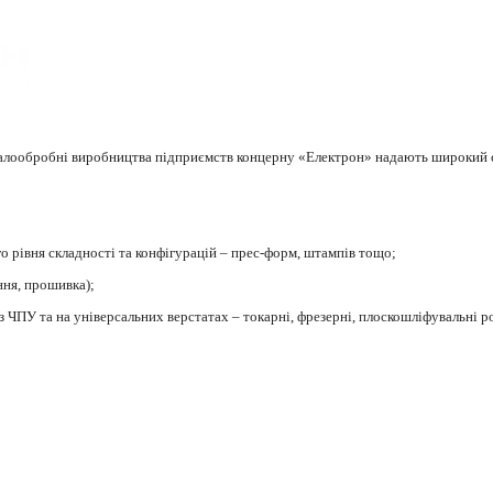
талообробні виробництва підприємств концерну «Електрон» надають широкий с
го рівня складності та конфігурацій – прес-форм, штампів тощо;
ння, прошивка);
 з ЧПУ та
на універсальних верстатах
– т
окарні, фрезерні, плоскошліфувальні 