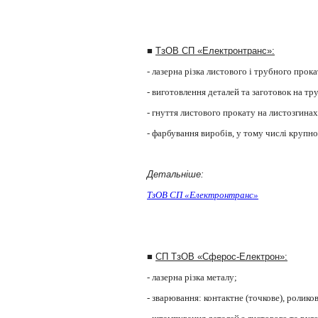
■
ТзОВ СП «Електронтранс»:
- лазерна різка листового і трубного прок
- в
иготовлення деталей та заготовок на тр
- гнуття листового прокату на листозгинах
- фарбування виробів, у тому числі крупно
Детальніше:
ТзОВ СП «Електронтранс»
■
СП ТзОВ «Сферос-Електрон»:
- лазерна різка металу;
- зварювання: контактне (точкове), ролико