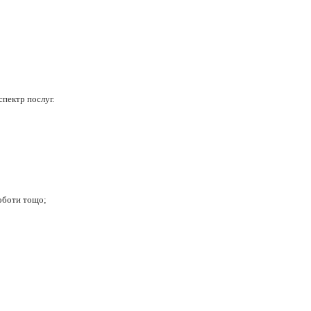
пектр послуг.
роботи
тощо;