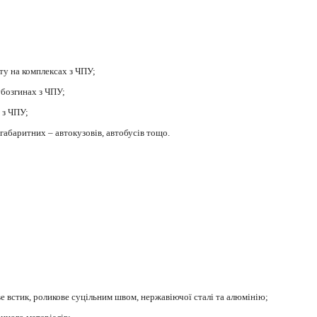
ату на комплексах з ЧПУ;
убозгинах з ЧПУ;
 з ЧПУ;
габаритних – автокузовів, автобусів тощо.
ве встик, роликове суцільним швом, нержавіючої сталі та алюмінію;