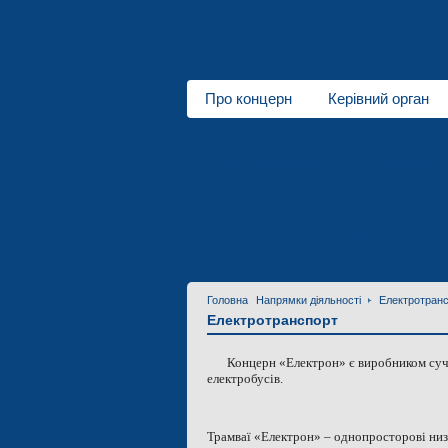
Про концерн
Керівний орган
Про нас
Електротранспорт
Спеціальні 
Полімерна індустрія
Електродв
Підприємства концерну
Новин
Головна
Напрямки діяльності
Електротран
Електротранспорт
Концерн «Електрон» є виробником суча
електробусів.
Трамваї «Електрон» – однопросторові низ