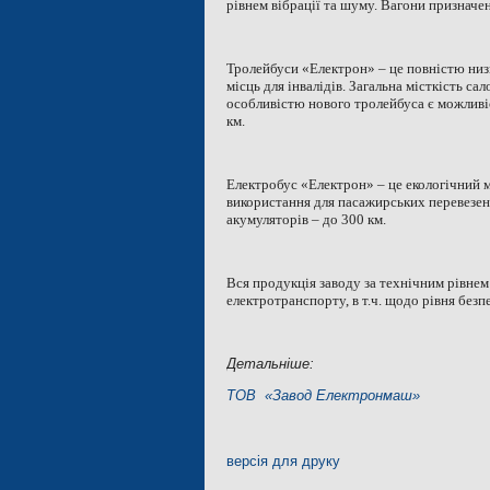
рівнем вібрації та шуму. Вагони призначені
Тролейбуси «Електрон» – це повністю низ
місць для інвалідів. Загальна місткість 
особливістю нового тролейбуса є можливіс
км.
Електробус «Електрон» – це екологічний 
використання для пасажирських перевезень
акумуляторів – до 300 км.
Вся продукція заводу за технічним рівнем
електротранспорту, в т.ч. щодо рівня безп
Детальніше:
ТОВ «Завод Електронмаш»
версія для друку