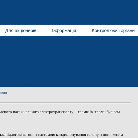
Для акціонерів
Інформація
Контролюючі органи
автомобілі
Кліматичні системи для автотранспорту
Мат
Нап
игуни малої потужності
Металообробка
Послуги
и
Контактна інформація
Контакти
спорт
сного пасажирського електротранспорту – трамваїв, тролейбусів та
ькопідлогові вагони з системою кондиціонування салону, з пониженим