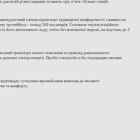
 для колій різної ширини та мають три, п’ять і більше секцій.
ькопідлоговий електротранспорт підвищеної комфортності з наявністю
салону тролейбуса – понад 100 пасажирів. Головною експлуатаційною
ть його автономного ходу, тобто без контактної мережі, на відстань до 3
міський транспорт нового покоління та приклад раціонального
 дешевої електроенергії. Пробіг електробуса без підзарядки тягових
 відповідає сучасним європейським вимогам до міського
еки та комфорту.