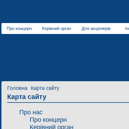
Про концерн
Керівний орган
Для акціонерів
І
Про нас
Електротранспорт
Спеціальні автомобілі
Кліматичн
Полімерна індустрія
Електродвигуни малої потужності
Підприємства концерну
Новини
Контактна інформац
Контакти
Головна
Карта сайту
Карта сайту
Про нас
Про концерн
Керівний орган