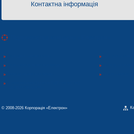
Контактна інформація
Підприємства концерну «Електрон»
КОНЦЕРН «ЕЛЕКТРОН»
СП ТОВ «СФЕР
ТОВ «ЗАВОД ЕЛЕКТРОНМАШ»
ЗАВОД «ПОЛІМЕ
ЗАВОД «ЕЛЕКТРОНМАШ»
ТЗОВ «ЗАВОД 
НАУКОВО-ВИРОБНИЧЕ ПІДПРИЄМСТВО
«ЕЛЕКТРОН-КАРАТ»
К
© 2008-2026 Корпорація «Електрон»