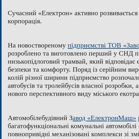
Сучасний «Електрон» активно розвивається
корпорація.
На новоствореному
підприємстві ТОВ «Зав
розроблено та виготовлено перший у СНД п
низькопідлоговий трамвай, який відповідає
безпеки та комфорту. Поряд із серійним ви
колій різної ширини підприємство розпочал
автобусів та
тролейбусів власної розробки, а
нового перспективного виду міського екотр
Автомобілебудівний З
авод «ЕлектронМаш»
багатофункціональні комунальні автомобілі 
повнопривідні механізовані комплекси зі з