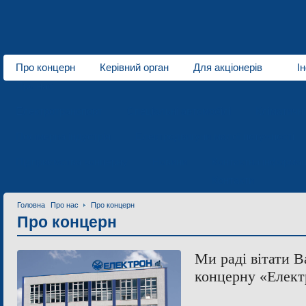
Про концерн
Керівний орган
Для акціонерів
І
Про нас
Електротранспорт
Спеціальні автомобілі
Кліматичн
Полімерна індустрія
Електродвигуни малої потужності
Підприємства концерну
Новини
Контактна інформац
Контакти
Головна
Про нас
Про концерн
Про концерн
Ми раді вітати В
концерну «Елект