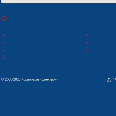
Підприємства концерну «Електрон»
КОНЦЕРН «ЕЛЕКТРОН»
СП ТОВ «СФЕР
ТОВ «ЗАВОД ЕЛЕКТРОНМАШ»
ЗАВОД «ПОЛІМЕ
ЗАВОД «ЕЛЕКТРОНМАШ»
ТЗОВ «ЗАВОД 
НАУКОВО-ВИРОБНИЧЕ ПІДПРИЄМСТВО
«ЕЛЕКТРОН-КАРАТ»
К
© 2008-2026 Корпорація «Електрон»