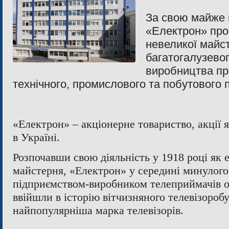
За свою майже в
«Електрон» про
невеликої майст
багатогалузево
виробництва про
технічного, промислового та побутового 
«Електрон» – акціонерне товариство, акції 
в Україні.
Розпочавши свою діяльність у 1918 році як 
майстерня, «Електрон» у середині минулого 
підприємством-виробником телеприймачів о
ввійшли в історію вітчизняного телевізороб
найпопулярніша марка телевізорів.