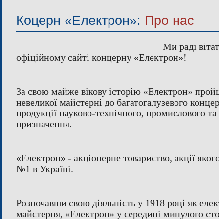
ІНСТРУМЕНТАЛЬНЕ ВИРОБНИЦТВО
Коцерн «Електрон»:
Про нас
ЛАЗЕРНА РІЗКА
СПОРТИВНО
ЗАГАЛЬНОМЕХАНІЧНІ ОПЕРАЦІЇ
МЕТАЛОПЛА
Ми раді віта
ФАРБУВАННЯ
ФАСУ
офіційному сайті концерну «Електрон»!
За свою майже вікову історію «Електрон» прой
невеликої майстерні до багатогалузевого конце
продукції науково-технічного, промислового та
призначення.
«Електрон» - акціонерне товариство, акції якого
№1 в Україні.
Розпочавши свою діяльність у 1918 році як еле
майстерня, «Електрон» у середині минулого сто