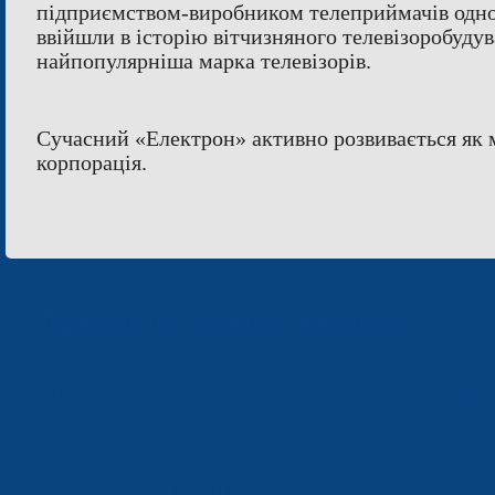
підприємством-виробником телеприймачів одно
ввійшли в історію вітчизняного телевізоробудув
найпопулярніша марка телевізорів.
Сучасний «Електрон» активно розвивається як
корпорація.
Підприємства концерну «Електрон»
КОНЦЕРН «ЕЛЕКТРОН»
СП ТОВ «СФЕР
ТОВ «ЗАВОД ЕЛЕКТРОНМАШ»
ЗАВОД «ПОЛІМЕ
ЗАВОД «ЕЛЕКТРОНМАШ»
ТЗОВ «ЗАВОД 
НАУКОВО-ВИРОБНИЧЕ ПІДПРИЄМСТВО