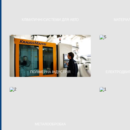
КЛІМАТИЧНІ СИСТЕМИ ДЛЯ АВТО
МАТЕРІА
РІДИННІ ПІДІГРІВАЧІ
МОНОКРИ
КЛІМАТИЧНІ СИСТЕМИ
НА
ВЕНТИЛЯЦІЙНІ ТА СОНЯЧНІ ЛЮКИ
ФУНКЦІ
НА
ПОЛІМЕРНА ІНДУСТРІЯ
ЕЛЕКТРОДВИ
ВИРОБИ З ПОЛІМЕРНИХ МАТЕРІАЛІВ
ЗМ
ПІНОПОЛІСТИРОЛЬНІ ВИРОБИ
ПОС
МОТ
МЕТАЛООБРОБКА