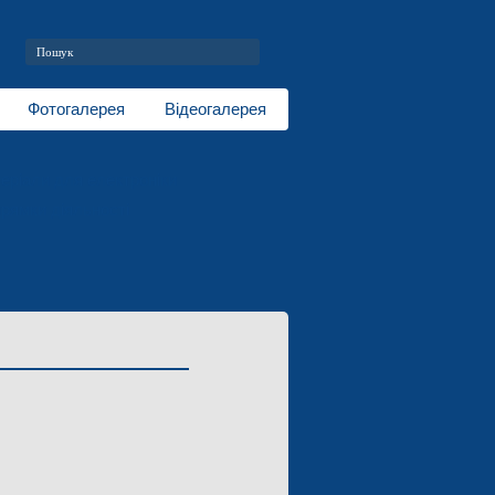
Фотогалерея
Відеогалерея
еріали для електроніки
рямки діяльності