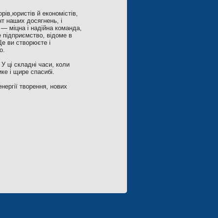
рів,юристів й економістів,
нт наших досягнень, і
 — міцна і надійна команда,
 підприємство, відоме в
 Це ви створюєте і
о.
У ці складні часи, коли
ке і щире спасибі.
нергії творення, нових