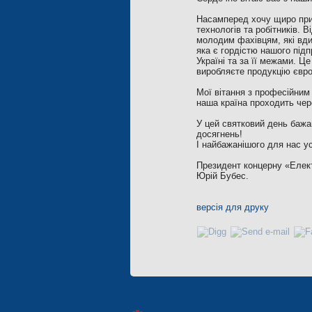
Насамперед хочу щиро приві
технологів та робітників. 
молодим фахівцям, які вди
яка є гордістю нашого під
Україні та за її межами. Це
виробляєте продукцію євро
Мої вітання з професійним
наша країна проходить чере
У цей святковий день бажаю
досягнень!
І найбажанішого для нас ус
Президент концерну «Елек
Юрій Бубес.
версія для друку