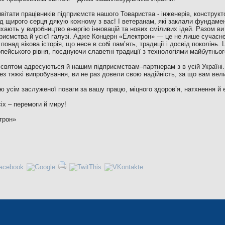
тати працівників підприємств нашого Товариства - інженерів, конструкто
Від щирого серця дякую кожному з вас! І ветеранам, які заклали фундаме
хають у виробництво енергію інновацій та нових сміливих ідей. Разом ви
приємства й усієї галузі. Адже Концерн «Електрон» — це не лише сучасне
 понад вікова історія, що несе в собі пам’ять, традиції і досвід поколінь.
пейського рівня, поєднуючи славетні традиції з технологіями майбутньог
 святом адресуються й нашим підприємствам–партнерам з в усій Україні. 
з тяжкі випробування, ви не раз довели свою надійність, за що вам вели
 усім заслуженої поваги за вашу працю, міцного здоров’я, натхнення й е
іх – перемоги й миру!
трон»