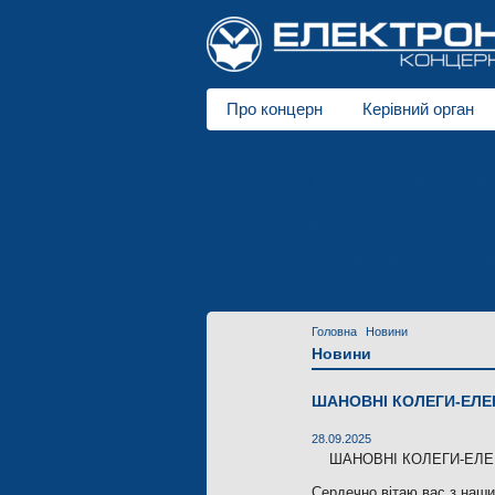
Про концерн
Керівний орган
Про нас
Електротранспорт
Спеціальні 
Полімерна індустрія
Електродв
Підприємства концерну
Новин
Головна
Новини
Новини
ШАНОВНІ КОЛЕГИ-ЕЛЕКТ
28.09.2025
ШАНОВНІ КОЛЕГИ-ЕЛЕК
Сердечно вітаю вас з наш