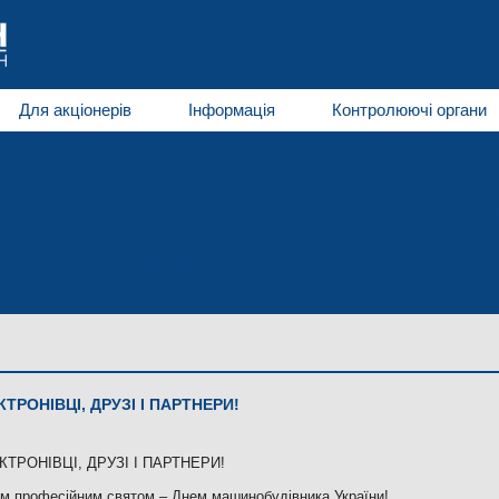
Для акціонерів
Інформація
Контролюючі органи
автомобілі
Кліматичні системи для автотранспорту
Мат
Нап
игуни малої потужності
Металообробка
Послуги
и
Контактна інформація
Контакти
РОНІВЦІ, ДРУЗІ І ПАРТНЕРИ!
ТРОНІВЦІ, ДРУЗІ І ПАРТНЕРИ!
им професійним святом – Днем машинобудівника України!