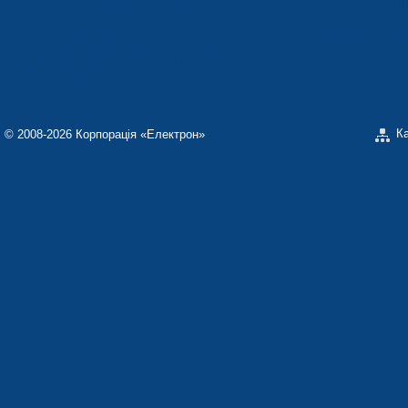
ТОВ «ЗАВОД ЕЛЕКТРОНМАШ»
ЗАВОД «ПОЛІМЕ
ЗАВОД «ЕЛЕКТРОНМАШ»
ТЗОВ «ЗАВОД 
НАУКОВО-ВИРОБНИЧЕ ПІДПРИЄМСТВО
«ЕЛЕКТРОН-КАРАТ»
К
© 2008-2026 Корпорація «Електрон»