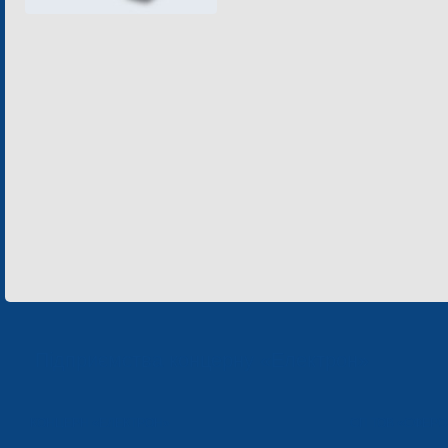
Підприємства концерну «Електрон»
КОНЦЕРН «ЕЛЕКТРОН»
СП ТОВ «СФЕР