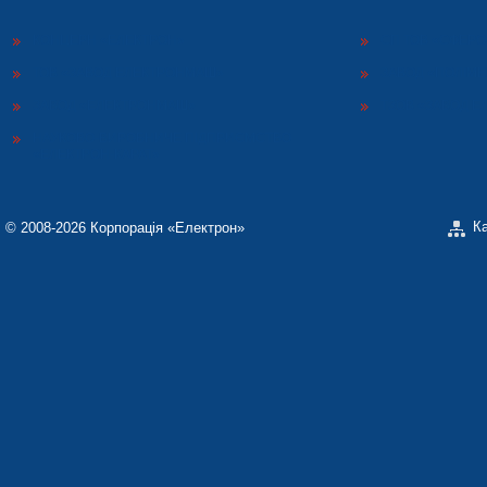
КОНЦЕРН «ЕЛЕКТРОН»
СП ТОВ «СФЕР
ТОВ «ЗАВОД ЕЛЕКТРОНМАШ»
ЗАВОД «ПОЛІМЕ
ЗАВОД «ЕЛЕКТРОНМАШ»
ТЗОВ «ЗАВОД 
НАУКОВО-ВИРОБНИЧЕ ПІДПРИЄМСТВО
«ЕЛЕКТРОН-КАРАТ»
К
© 2008-2026 Корпорація «Електрон»