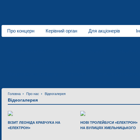
Про концерн
Керівний орган
Для акціонерів
І
Про нас
Електротранспорт
Спеціальні автомобілі
Кліматичн
Полімерна індустрія
Електродвигуни малої потужності
Підприємства концерну
Новини
Контактна інформац
Контакти
Головна
Про нас
Відеогалерея
Відеогалерея
ВІЗИТ ЛЕОНІДА КРАВЧУКА НА
НОВІ ТРОЛЕЙБУСИ «ЕЛЕКТРОН»
«ЕЛЕКТРОН»
НА ВУЛИЦЯХ ХМЕЛЬНИЦЬКОГО