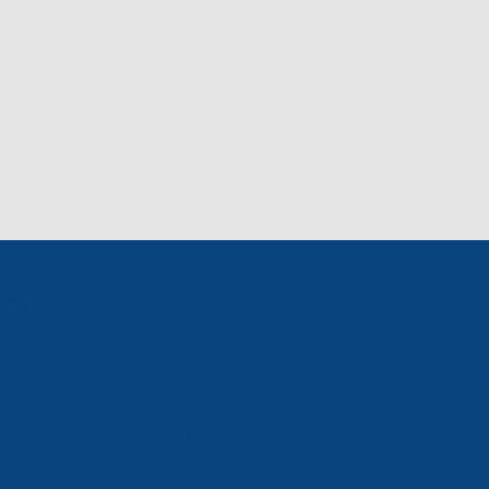
«Електрон»
СП ТОВ «СФЕРОС-ЕЛЕКТРОН»
ФІНАН
«ЕЛЕКТ
ЗАВОД «ПОЛІМЕР-ЕЛЕКТРОН»
ТЗОВ «ЗАВОД ЕЛЕКТРОНПОБУТПРИЛАД»
О