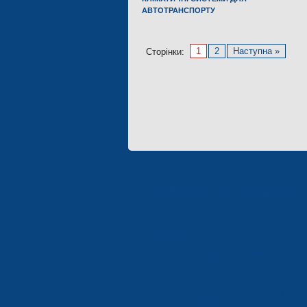
АВТОТРАНСПОРТУ
1
2
Наступна »
Сторінки:
Підприємства концерну 
КОНЦЕРН «ЕЛЕКТРОН»
ТОВ «ЗАВОД ЕЛЕКТРОНМАШ»
ЗАВОД «ЕЛЕКТРОНМАШ»
НАУКОВО-ВИРОБНИЧЕ ПІДПРИЄМСТВ
«ЕЛЕКТРОН-КАРАТ»