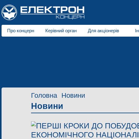
Про концерн
Керівний орган
Для акціонерів
І
Про нас
Електротранспорт
Спеціальні автомобілі
Кліматичн
Полімерна індустрія
Електродвигуни малої потужності
Підприємства концерну
Новини
Контактна інформац
Контакти
Головна
Новини
Новини