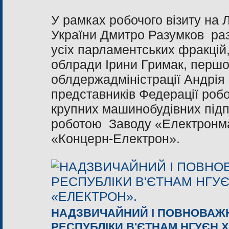
У рамках робочого візиту на
України Дмитро Разумков ра
усіх парламентських фракцій,
облради Ірини Гримак, першог
облдержадміністрації Андрія 
представників Федерації робо
крупних машинобудівних під
роботою Заводу «Електронма
«Концерн-Електрон».
НАДЗВИЧАЙНИЙ І ПОВНОВАЖН
РЕСПУБЛІКИ В'ЄТНАМ НГУЄН 