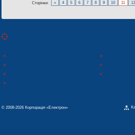
«
4
5
6
7
8
9
10
11
1
Сторінки:
Підприємства концерну «Електрон»
КОНЦЕРН «ЕЛЕКТРОН»
СП ТОВ «СФЕР
ТОВ «ЗАВОД ЕЛЕКТРОНМАШ»
ЗАВОД «ПОЛІМЕ
ЗАВОД «ЕЛЕКТРОНМАШ»
ТЗОВ «ЗАВОД 
НАУКОВО-ВИРОБНИЧЕ ПІДПРИЄМСТВО
«ЕЛЕКТРОН-КАРАТ»
К
© 2008-2026 Корпорація «Електрон»