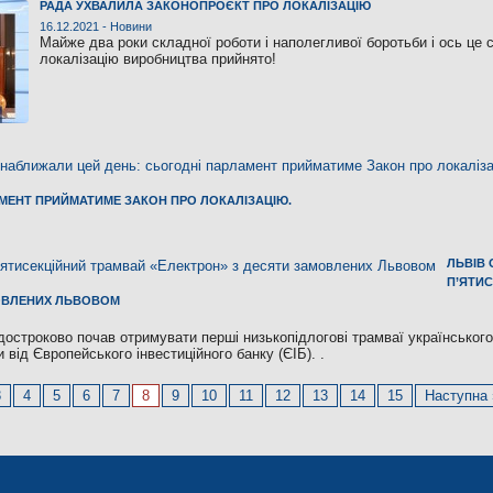
РАДА УХВАЛИЛА ЗАКОНОПРОЄКТ ПРО ЛОКАЛІЗАЦІЮ
16.12.2021 -
Новини
Майже два роки складної роботи і наполегливої боротьби і ось це 
локалізацію виробництва прийнято!
АМЕНТ ПРИЙМАТИМЕ ЗАКОН ПРО ЛОКАЛІЗАЦІЮ.
ЛЬВІВ
П’ЯТИ
МОВЛЕНИХ ЛЬВОВОМ
 достроково почав отримувати перші низькопідлогові трамваї українськог
 від Європейського інвестиційного банку (ЄІБ). .
3
4
5
6
7
8
9
10
11
12
13
14
15
Наступна 