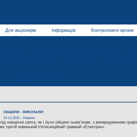
Для акціонерів
Інформація
Контролюючі органи
автомобілі
Кліматичні системи для автотранспорту
Мат
Нап
игуни малої потужності
Металообробка
Послуги
и
Контактна інформація
Контакти
ОБІЦЯЛИ – ВИКОНАЛИ!
24.12.2021 -
Новини
ід новорічні свята, як і було обіцяно львів’янам, з випередженням графі
же третій новенький п'ятисекційний трамвай «Електрон».