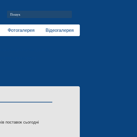
Фотогалерея
Відеогалерея
еріали для електроніки
рямки діяльності
ків поставок сьогодні