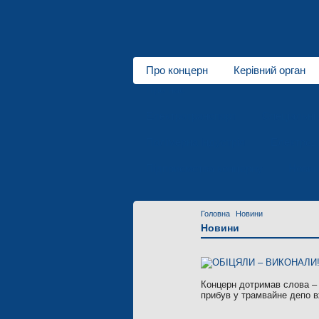
Про концерн
Керівний орган
Про нас
Електротранспорт
Спеціальні 
Полімерна індустрія
Електродв
Підприємства концерну
Новин
Головна
Новини
Новини
Концерн дотримав слова – п
прибув у трамвайне депо в