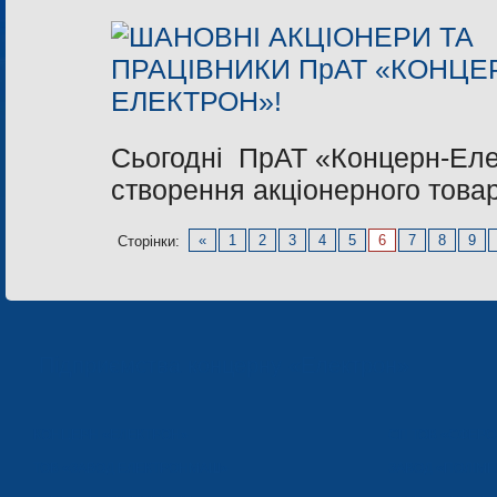
Сьогодні ПрАТ «Концерн-Елек
створення акціонерного това
«
1
2
3
4
5
6
7
8
9
Сторінки:
Підприємства концерну «Електрон»
КОНЦЕРН «ЕЛЕКТРОН»
СП ТОВ «СФЕР
ТОВ «ЗАВОД ЕЛЕКТРОНМАШ»
ЗАВОД «ПОЛІМЕ