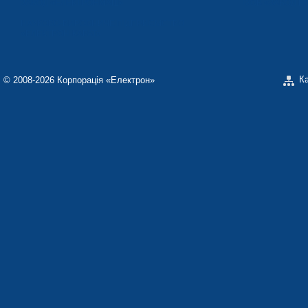
ЗАВОД «ЕЛЕКТРОНМАШ»
ТЗОВ «ЗАВОД 
НАУКОВО-ВИРОБНИЧЕ ПІДПРИЄМСТВО
«ЕЛЕКТРОН-КАРАТ»
К
© 2008-2026 Корпорація «Електрон»