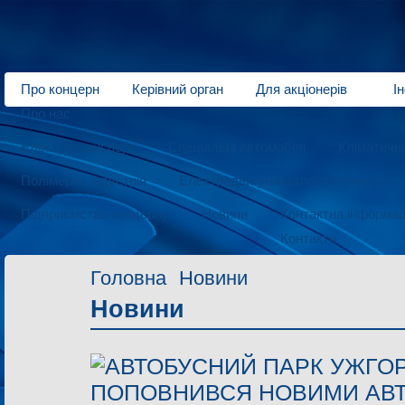
Про концерн
Керівний орган
Для акціонерів
І
Про нас
Електротранспорт
Спеціальні автомобілі
Кліматичн
Полімерна індустрія
Електродвигуни малої потужності
Підприємства концерну
Новини
Контактна інформац
Контакти
Головна
Новини
Новини