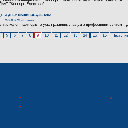
 ПрАТ "Концерн-Електрон".
З ДНЕМ МАШИНОБУДІВНИКА!
27.09.2021 -
Новини
ітає колег, партнерів та усіх працівників галузі з професійним святом –
4
5
6
7
8
9
10
11
12
13
14
15
16
Наступна
«Електрон»
СП ТОВ «СФЕРОС-ЕЛЕКТРОН»
ФІНАН
«ЕЛЕКТ
ЗАВОД «ПОЛІМЕР-ЕЛЕКТРОН»
ТЗОВ «ЗАВОД ЕЛЕКТРОНПОБУТПРИЛАД»
О