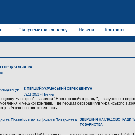
ті
Підприємства концерну
Новини
Контакти
ТРОН" ДЛЯ ЛЬВОВА!
ни
Є ПЕРШИЙ УКРАЇНСЬКИЙ СЕРВОДВИГУН!
09.11.2021 -
Новини
онцерну-Електрон" - заводом "Електронпобутприлад", - запущено в серію
мовлення німецької компанії. І це перший серводвигун українського виро
кції в Україні не виготовлялось.
ЗВЕРЕННЯ НАГЛЯДОВОЇ РАДИ Т
ТОВАРИСТВА
ку окремі акціонери ПрАТ "Концерн-Електрон" отримали листа від ТзОВ "Г