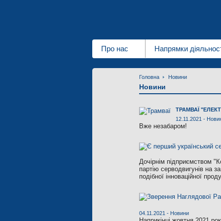
Про нас
Напрямки діяльнос
Головна
Новини
Новини
ТРАМВАЇ "ЕЛЕК
12.11.2021 -
Нови
Вже незабаром!
Дочірнім підприємством "К
партію серводвигунів на за
подібної інноваційної проду
04.11.2021 -
Новини
Наприкінці жовтня 2021 ро