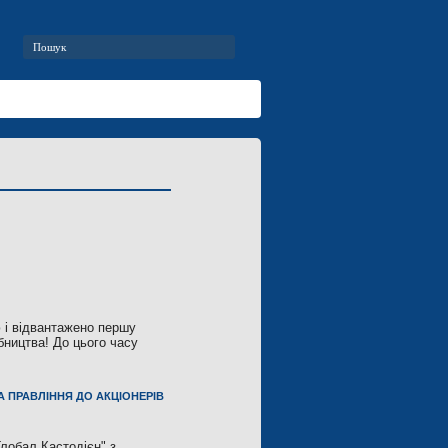
 і відвантажено першу
бництва! До цього часу
А ПРАВЛІННЯ ДО АКЦІОНЕРІВ
лобал Кастодієн" з