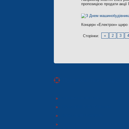
пропозицією продати акції
Концерн «Електрон» щиро в
«
2
3
Сторінки:
Підприємства концерну 
КОНЦЕРН «ЕЛЕКТРОН»
ТОВ «ЗАВОД ЕЛЕКТРОНМАШ»
ЗАВОД «ЕЛЕКТРОНМАШ»
НАУКОВО-ВИРОБНИЧЕ ПІДПРИЄМСТВ
«ЕЛЕКТРОН-КАРАТ»