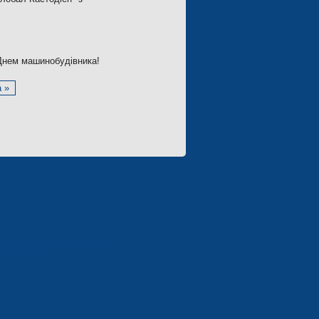
 Днем машинобудівника!
 »
СОВО-ЛІЗИНГОВА КОМПАНІЯ
РОН-ЛІЗИНГ»