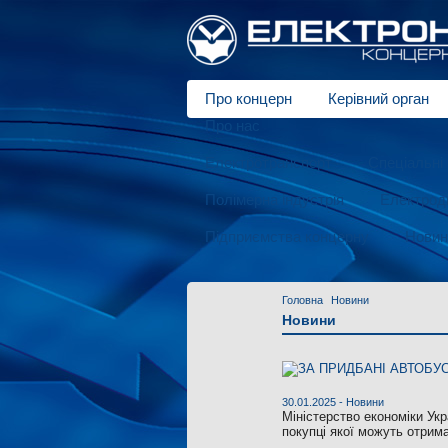
Про концерн
Керівний орган
Про нас
Електротранспорт
Спеціальні 
Полімерна індустрія
Електродв
Підприємства концерну
Новин
Головна
Новини
Новини
30.01.2025 -
Новини
Міністерство економіки Укр
покупці якої можуть отрима