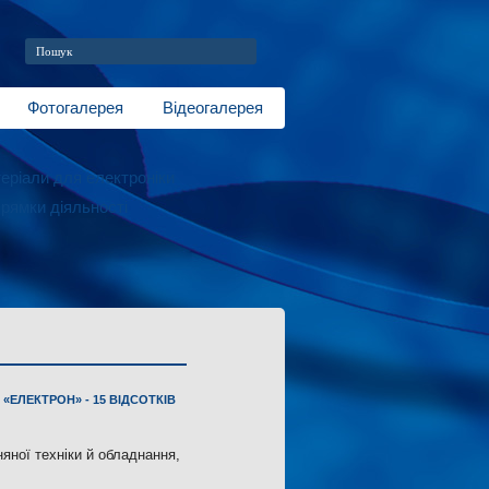
Фотогалерея
Відеогалерея
еріали для електроніки
рямки діяльності
«ЕЛЕКТРОН» - 15 ВІДСОТКІВ
няної техніки й обладнання,