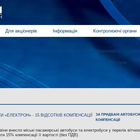
Для акціонерів
Інформація
Контролюючі органи
автомобілі
Кліматичні системи для автотранспорту
Мат
Нап
игуни малої потужності
Металообробка
Послуги
и
Контактна інформація
Контакти
ЗА ПРИДБАНІ АВТОБУСИ 
КОМПЕНСАЦІЇ
аїни внесло міські пасажирські автобуси та електробуси у перелік вітчиз
ти 15% компенсації її вартості (без ПДВ).