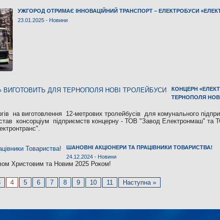
УЖГОРОД ОТРИМАЄ ІННОВАЦІЙНИЙ ТРАНСПОРТ – ЕЛЕКТРОБУСИ «ЕЛЕК
23.01.2025 -
Новини
КОНЦЕРН «ЕЛЕК
ТЕРНОПОЛЯ НОВ
гів на виготовлення 12-метрових тролейбусів для комунального підпр
став консорціум підприємств концерну - ТОВ "Завод Електронмаш" та Т
ектронтранс".
ШАНОВНІ АКЦІОНЕРИ ТА ПРАЦІВНИКИ ТОВАРИСТВА!
24.12.2024 -
Новини
двом Христовим та Новим 2025 Роком!
3
4
5
6
7
8
9
10
11
Наступна »