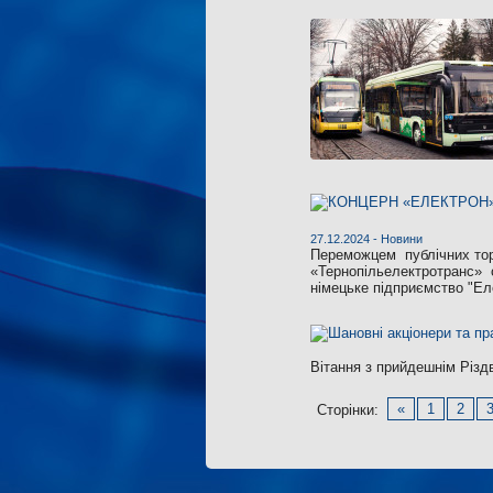
27.12.2024 -
Новини
Переможцем публічних тор
«Тернопільелектротранс» 
німецьке підприємство "Ел
Вітання з прийдешнім Різ
«
1
2
Сторінки: