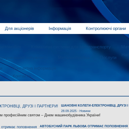
Для акціонерів
Інформація
Контролюючі органи
автомобілі
Кліматичні системи для автотранспорту
Мат
Нап
игуни малої потужності
Металообробка
Послуги
и
Контактна інформація
Контакти
ШАНОВНІ КОЛЕГИ-ЕЛЕКТРОНІВЦІ, ДРУЗІ І
28.09.2025 -
Новини
им професійним святом – Днем машинобудівника України!
АВТОБУСНИЙ ПАРК ЛЬВОВА ОТРИМАЄ ПОПОВНЕННЯ