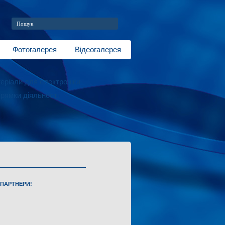
Фотогалерея
Відеогалерея
еріали для електроніки
рямки діяльності
 ПАРТНЕРИ!