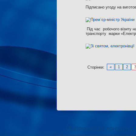
Підписано угоду на вигото
Під час робочого візиту 
транспорту марки «Електр
«
1
2
Сторінки:
Підприємства концерну 