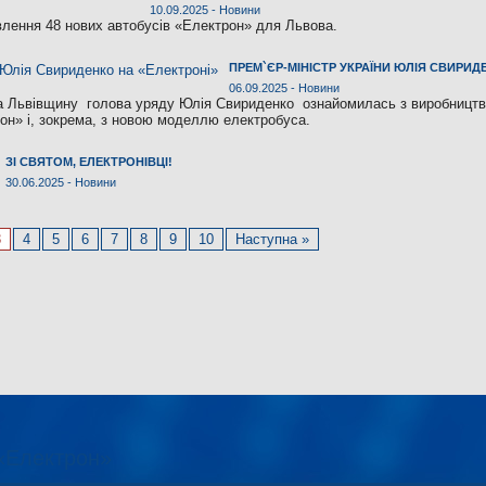
10.09.2025 -
Новини
влення 48 нових автобусів «Електрон» для Львова.
ПРЕМ`ЄР-МІНІСТР УКРАЇНИ ЮЛІЯ СВИРИД
06.09.2025 -
Новини
на Львівщину голова уряду Юлія Свириденко ознайомилась з виробницт
он» і, зокрема, з новою моделлю електробуса.
ЗІ СВЯТОМ, ЕЛЕКТРОНІВЦІ!
30.06.2025 -
Новини
3
4
5
6
7
8
9
10
Наступна »
«Електрон»