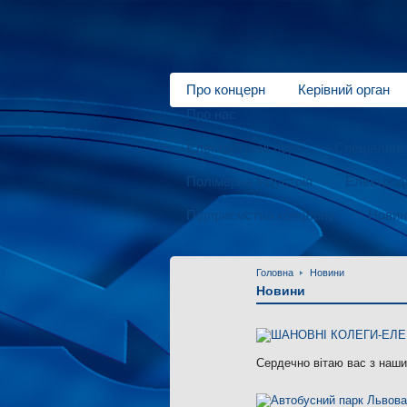
Про концерн
Керівний орган
Про нас
Електротранспорт
Спеціальні 
Полімерна індустрія
Електродв
Підприємства концерну
Новин
Головна
Новини
Новини
Сердечно вітаю вас з наш